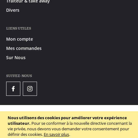
Traiteur & take away
Divers
LIENS UTILES
Mon compte
Mes commandes
Sur Nous
SUIVEZ-NOUS
Facebook
Instagram
© 2020 - 2026 Gruyaert
Nous utilisons des cookies pour améliorer votre expérience
Declaration de confidentialité
utilisateur.
Pour se conformer à la nouvelle directive concernant la
vie privée, nous devons vous demander votre consentement pour
Conditions générales
définir des cookies.
En savoir plus
.