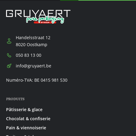
Handelsstraat 12
8020 Oostkamp
Téléphone:
050 83 13 00
E-
info@gruyaert.be
mail:
Numéro-TVA: BE 0415 981 530
PRODUITS
Pâtisserie & glace
Chocolat & confiserie
Pain & viennoiserie