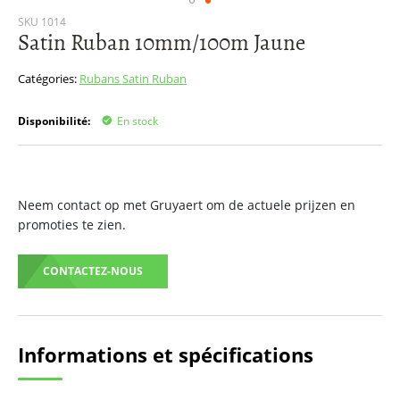
Passer
SKU
1014
Satin Ruban 10mm/100m Jaune
au
début
de
Catégories:
Rubans
Satin Ruban
la
Galerie
Disponibilité:
En stock
d’images
Neem contact op met Gruyaert om de actuele prijzen en
promoties te zien.
CONTACTEZ-NOUS
Informations et spécifications