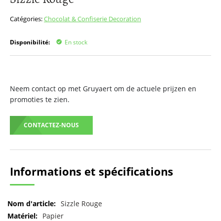
début
de
Catégories:
Chocolat & Confiserie
Decoration
la
Galerie
Disponibilité:
En stock
d’images
Neem contact op met Gruyaert om de actuele prijzen en
promoties te zien.
CONTACTEZ-NOUS
Informations et spécifications
Pour
Sizzle Rouge
plus
Papier