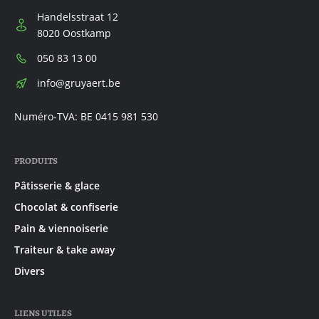
Handelsstraat 12
8020 Oostkamp
Téléphone:
050 83 13 00
E-
info@gruyaert.be
mail:
Numéro-TVA: BE 0415 981 530
PRODUITS
Pâtisserie & glace
Chocolat & confiserie
Pain & viennoiserie
Traiteur & take away
Divers
LIENS UTILES