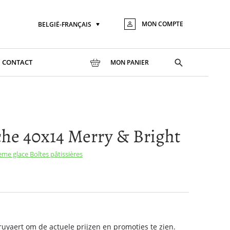
MON COMPTE
BELGIË-FRANÇAIS
Langue
Aller
au
conte
Toggle
CONTACT
MON PANIER
search
he 40x14 Merry & Bright
rème glace
Boîtes pâtissières
yaert om de actuele prijzen en promoties te zien.