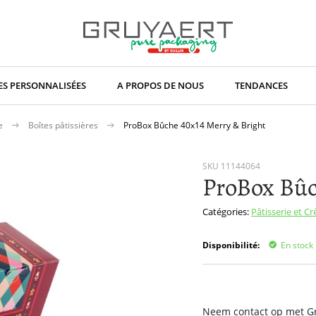
S PERSONNALISÉES
A PROPOS DE NOUS
TENDANCES
ce
Boîtes pâtissières
ProBox Bûche 40x14 Merry & Bright
SKU
11144064
ProBox Bûc
Catégories:
Pâtisserie et C
Disponibilité:
En stock
Neem contact op met Gru