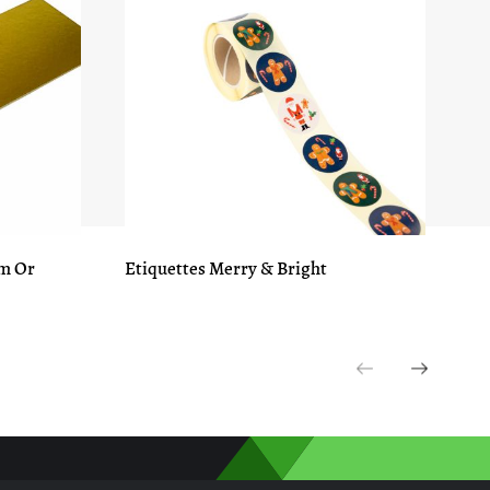
cm Or
Etiquettes Merry & Bright
Ba
Br
Previous
Next