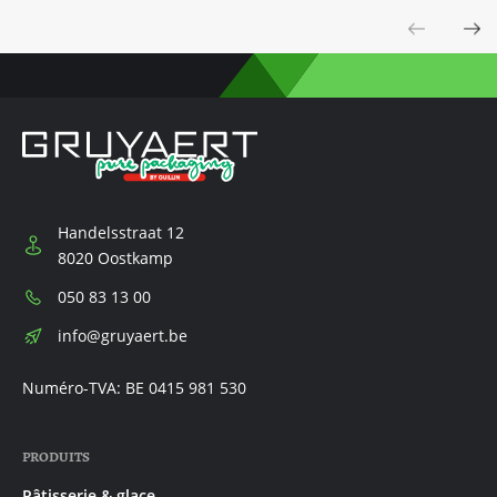
Previous
Next
Handelsstraat 12
8020 Oostkamp
Téléphone:
050 83 13 00
E-
info@gruyaert.be
mail:
Numéro-TVA: BE 0415 981 530
PRODUITS
Pâtisserie & glace