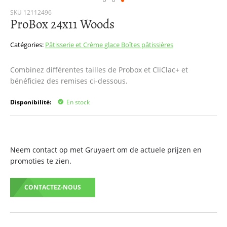
Passer
SKU
12112496
ProBox 24x11 Woods
au
début
de
Catégories:
Pâtisserie et Crème glace
Boîtes pâtissières
la
Galerie
Combinez différentes tailles de Probox et CliClac+ et
d’images
bénéficiez des remises ci-dessous.
Disponibilité:
En stock
Neem contact op met Gruyaert om de actuele prijzen en
promoties te zien.
CONTACTEZ-NOUS