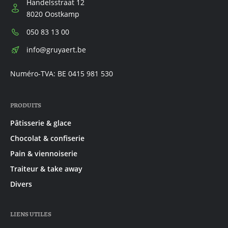
Handelsstraat 12
8020 Oostkamp
Téléphone:
050 83 13 00
E-
info@gruyaert.be
mail:
Numéro-TVA: BE 0415 981 530
PRODUITS
Pâtisserie & glace
Chocolat & confiserie
Pain & viennoiserie
Traiteur & take away
Divers
LIENS UTILES