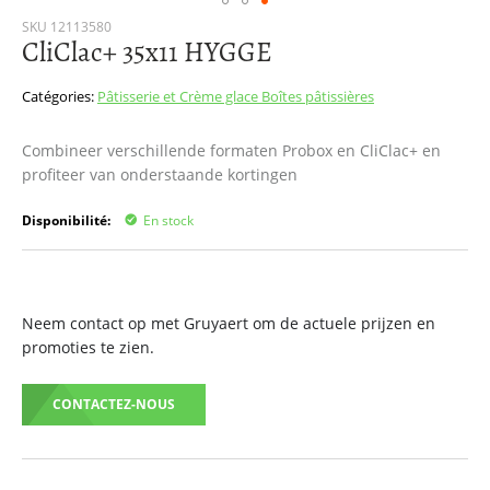
Passer
SKU
12113580
CliClac+ 35x11 HYGGE
au
début
de
Catégories:
Pâtisserie et Crème glace
Boîtes pâtissières
la
Galerie
Combineer verschillende formaten Probox en CliClac+ en
d’images
profiteer van onderstaande kortingen
Disponibilité:
En stock
Neem contact op met Gruyaert om de actuele prijzen en
promoties te zien.
CONTACTEZ-NOUS