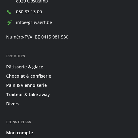
8020 Oostkamp
Téléphone:
050 83 13 00
E-
info@gruyaert.be
mail:
Numéro-TVA: BE 0415 981 530
PRODUITS
Pâtisserie & glace
Chocolat & confiserie
Pain & viennoiserie
Traiteur & take away
Divers
LIENS UTILES
Mon compte