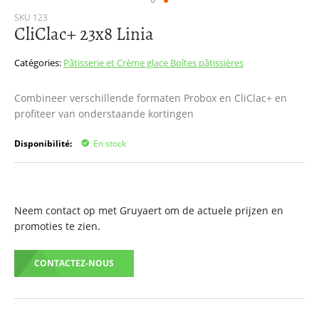
Passer
SKU
123
CliClac+ 23x8 Linia
au
début
de
Catégories:
Pâtisserie et Crème glace
Boîtes pâtissières
la
Galerie
Combineer verschillende formaten Probox en CliClac+ en
d’images
profiteer van onderstaande kortingen
Disponibilité:
En stock
Neem contact op met Gruyaert om de actuele prijzen en
promoties te zien.
CONTACTEZ-NOUS