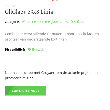
Passer
SKU
125
CliClac+ 25x8 Linia
au
début
de
Catégories:
Pâtisserie et Crème glace
Boîtes pâtissières
la
Galerie
Combineer verschillende formaten Probox en CliClac+ en
d’images
profiteer van onderstaande kortingen
Disponibilité:
En stock
Neem contact op met Gruyaert om de actuele prijzen en
promoties te zien.
CONTACTEZ-NOUS