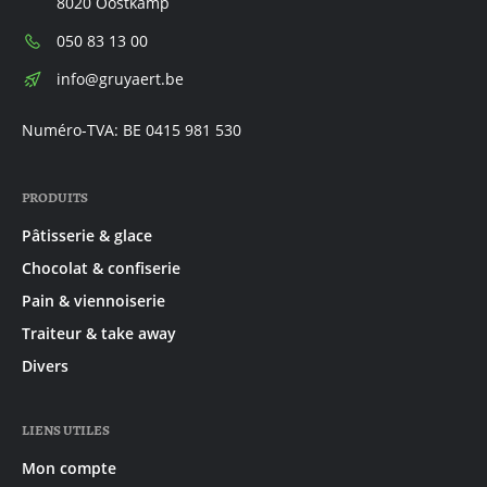
8020 Oostkamp
Téléphone:
050 83 13 00
E-
info@gruyaert.be
mail:
Numéro-TVA: BE 0415 981 530
PRODUITS
Pâtisserie & glace
Chocolat & confiserie
Pain & viennoiserie
Traiteur & take away
Divers
LIENS UTILES
Mon compte