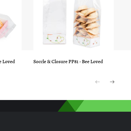
e Loved
Soccle & Closure PP81 - Bee Loved
Qb
Previous
Next