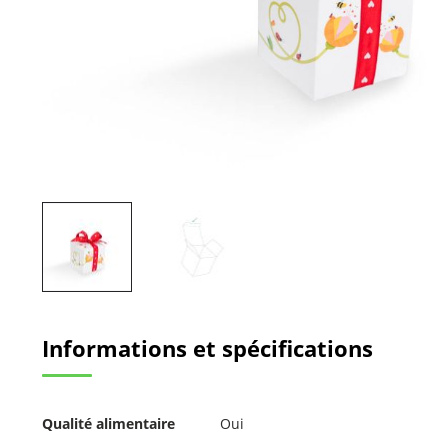
Passer
au
Informations et spécifications
début
de
la
Galerie
Pour
d’images
Qualité alimentaire
Oui
plus