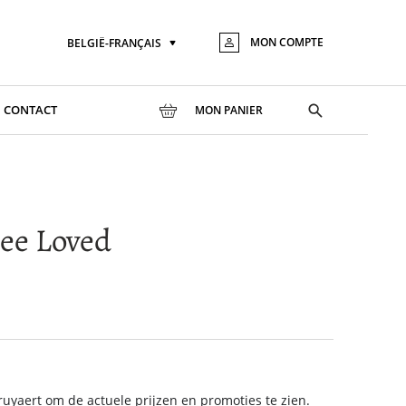
MON COMPTE
BELGIË-FRANÇAIS
Langue
Aller
au
conte
Toggle
CONTACT
MON PANIER
search
ee Loved
yaert om de actuele prijzen en promoties te zien.