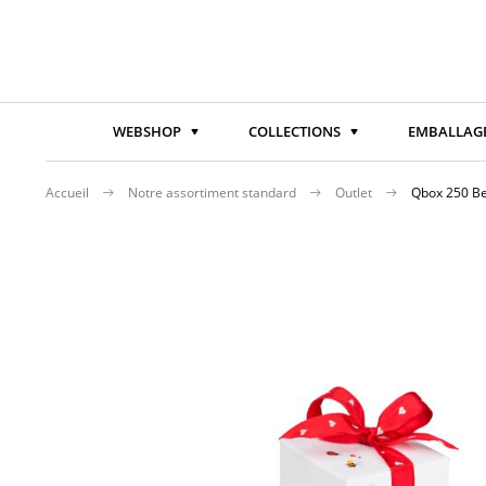
WEBSHOP
COLLECTIONS
EMBALLAGE
Accueil
Notre assortiment standard
Outlet
Qbox 250 B
Passer
à
la
fin
de
la
galerie
d’images