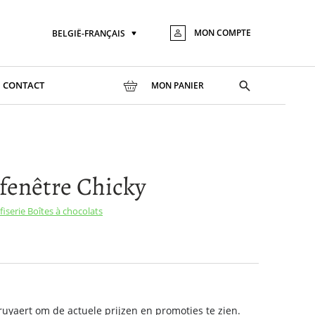
MON COMPTE
BELGIË-FRANÇAIS
Langue
Aller
au
conte
Toggle
CONTACT
MON PANIER
search
fenêtre Chicky
fiserie
Boîtes à chocolats
yaert om de actuele prijzen en promoties te zien.