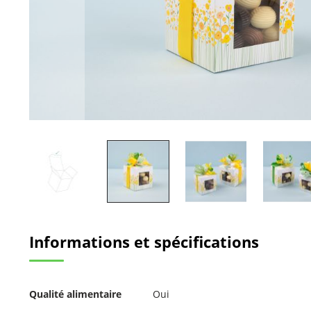
Passer
au
Informations et spécifications
début
de
la
Galerie
Pour
d’images
Qualité alimentaire
Oui
plus