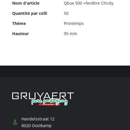
d'informations
Nom d'article
Qbox 500 +fenêtre Chicky
Quantité par colli
50
Thème
Printemps
Hauteur
95 mm
Handelsstraat 12
8020 Oostkamp