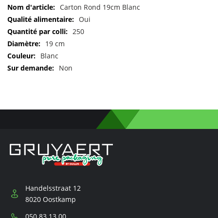
Pour
Carton Rond 19cm Blanc
plus
Oui
d'informations
250
19 cm
Blanc
Non
Handelsstraat 12
8020 Oostkamp
Téléphone:
050 83 13 00