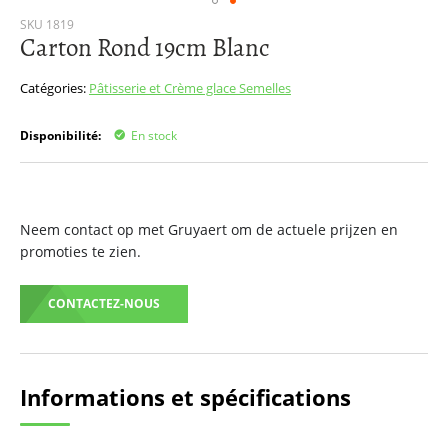
Passer
SKU
1819
Carton Rond 19cm Blanc
au
début
de
Catégories:
Pâtisserie et Crème glace
Semelles
la
Galerie
Disponibilité:
En stock
d’images
Neem contact op met Gruyaert om de actuele prijzen en
promoties te zien.
CONTACTEZ-NOUS
Informations et spécifications