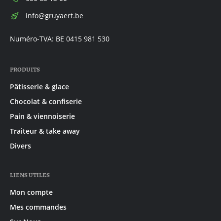
E-
info@gruyaert.be
mail:
Numéro-TVA: BE 0415 981 530
PRODUITS
Pâtisserie & glace
Chocolat & confiserie
Pain & viennoiserie
Traiteur & take away
Divers
LIENS UTILES
Mon compte
Mes commandes