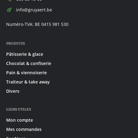
E-
info@gruyaert.be
mail:
Numéro-TVA: BE 0415 981 530
PRODUITS
Pâtisserie & glace
Chocolat & confiserie
Pain & viennoiserie
Traiteur & take away
Divers
LIENS UTILES
Mon compte
Mes commandes