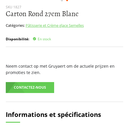
Passer
SKU
1827
Carton Rond 27cm Blanc
au
début
de
Catégories:
Pâtisserie et Crème glace
Semelles
la
Galerie
Disponibilité:
En stock
d’images
Neem contact op met Gruyaert om de actuele prijzen en
promoties te zien.
CONTACTEZ-NOUS
Informations et spécifications