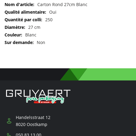
Pour
Carton Rond 27cm Blanc
plus
Oui
d'informations
250
27 cm
Blanc
Non
Handelsstraat 12
8020 Oostkamp
Téléphone:
050 83 13 00