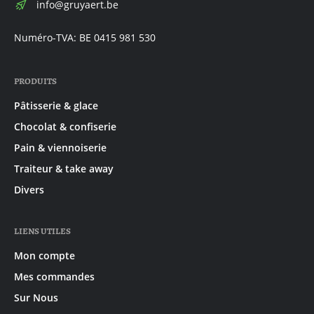
E-
info@gruyaert.be
mail:
Numéro-TVA: BE 0415 981 530
PRODUITS
Pâtisserie & glace
Chocolat & confiserie
Pain & viennoiserie
Traiteur & take away
Divers
LIENS UTILES
Mon compte
Mes commandes
Sur Nous