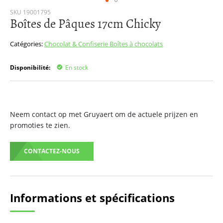
Passer
SKU
19001795
Boîtes de Pâques 17cm Chicky
au
début
de
Catégories:
Chocolat & Confiserie
Boîtes à chocolats
la
Galerie
Disponibilité:
En stock
d’images
Neem contact op met Gruyaert om de actuele prijzen en
promoties te zien.
CONTACTEZ-NOUS
Informations et spécifications