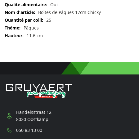
Pour
Oui
plus
Boîtes de Pâques 17cm Chicky
d'informations
25
Pâques
11.6 cm
Handelsstraat 12
8020 Oostkamp
Téléphone:
050 83 13 00