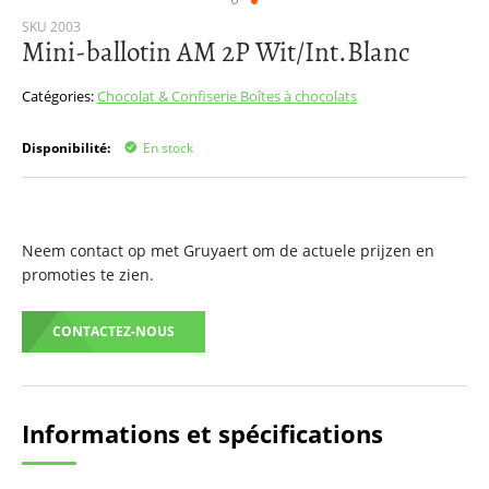
Passer
SKU
2003
Mini-ballotin AM 2P Wit/Int.Blanc
au
début
de
Catégories:
Chocolat & Confiserie
Boîtes à chocolats
la
Galerie
Disponibilité:
En stock
d’images
Neem contact op met Gruyaert om de actuele prijzen en
promoties te zien.
CONTACTEZ-NOUS
Informations et spécifications