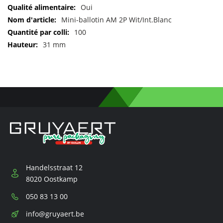
Pour
Oui
plus
Mini-ballotin AM 2P Wit/Int.Blanc
d'informations
100
31 mm
Handelsstraat 12
8020 Oostkamp
Téléphone:
050 83 13 00
E-
info@gruyaert.be