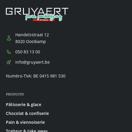
Handelsstraat 12
8020 Oostkamp
Téléphone:
050 83 13 00
E-
info@gruyaert.be
mail:
Numéro-TVA: BE 0415 981 530
PRODUITS
Pâtisserie & glace
Chocolat & confiserie
Pain & viennoiserie
Traiteur & take away