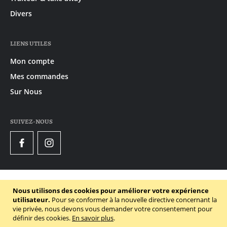
Divers
LIENS UTILES
Mon compte
Mes commandes
Sur Nous
SUIVEZ-NOUS
Facebook
Instagram
© 2020 - 2026 Gruyaert
Nous utilisons des cookies pour améliorer votre expérience
Declaration de confidentialité
utilisateur.
Pour se conformer à la nouvelle directive concernant la
vie privée, nous devons vous demander votre consentement pour
Conditions générales
définir des cookies.
En savoir plus
.
Politique des cookies