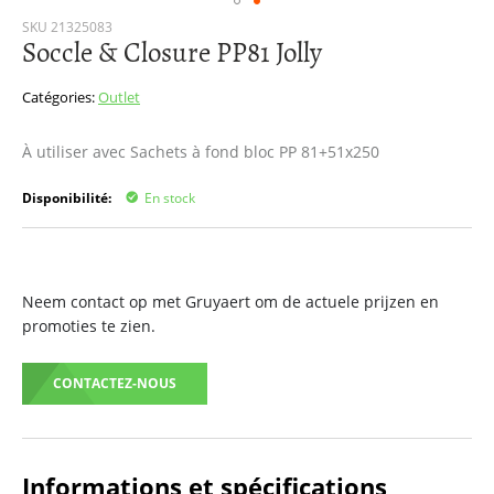
Passer
SKU
21325083
Soccle & Closure PP81 Jolly
au
début
de
Catégories:
Outlet
la
Galerie
À utiliser avec Sachets à fond bloc PP 81+51x250
d’images
Disponibilité:
En stock
Neem contact op met Gruyaert om de actuele prijzen en
promoties te zien.
CONTACTEZ-NOUS
Informations et spécifications