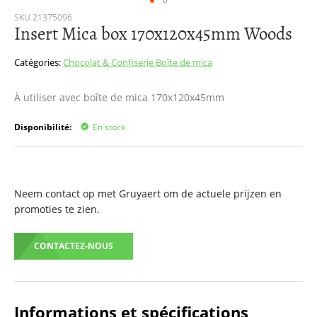
Passer
SKU
21375096
Insert Mica box 170x120x45mm Woods
au
début
de
Catégories:
Chocolat & Confiserie
Boîte de mica
la
Galerie
À utiliser avec boîte de mica 170x120x45mm
d’images
Disponibilité:
En stock
Neem contact op met Gruyaert om de actuele prijzen en
promoties te zien.
CONTACTEZ-NOUS
Informations et spécifications