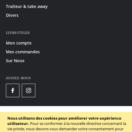
Traiteur & take away
Divers
LIENS UTILES
Mon compte
Mes commandes
Sur Nous
SUIVEZ-NOUS
Facebook
Instagram
© 2020 - 2026 Gruyaert
Nous utilisons des cookies pour améliorer votre expérience
Declaration de confidentialité
utilisateur.
Pour se conformer à la nouvelle directive concernant la
vie privée, nous devons vous demander votre consentement pour
Conditions générales