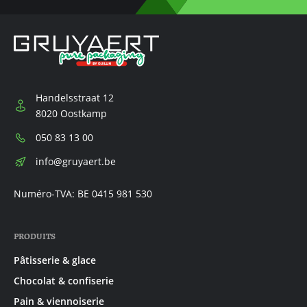
Handelsstraat 12
8020 Oostkamp
Téléphone:
050 83 13 00
E-
info@gruyaert.be
mail:
Numéro-TVA: BE 0415 981 530
PRODUITS
Pâtisserie & glace
Chocolat & confiserie
Pain & viennoiserie