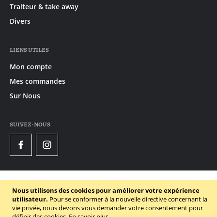
Traiteur & take away
Divers
LIENS UTILES
Mon compte
Mes commandes
Sur Nous
SUIVEZ-NOUS
Facebook
Instagram
© 2020 - 2026 Gruyaert
Nous utilisons des cookies pour améliorer votre expérience
Declaration de confidentialité
utilisateur.
Pour se conformer à la nouvelle directive concernant la
vie privée, nous devons vous demander votre consentement pour
Conditions générales
définir des cookies.
En savoir plus
.