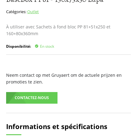
début
de
Catégories:
Outlet
la
Galerie
À utiliser avec Sachets à fond bloc PP 81+51x250 et
d’images
160+80x360mm
Disponibilité:
En stock
Neem contact op met Gruyaert om de actuele prijzen en
promoties te zien.
CONTACTEZ-NOUS
Informations et spécifications