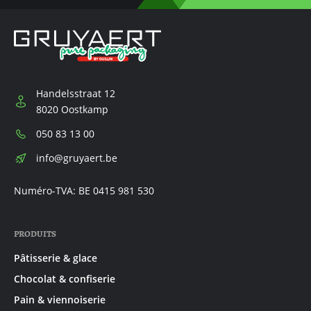
Handelsstraat 12
8020 Oostkamp
Téléphone:
050 83 13 00
E-
info@gruyaert.be
mail:
Numéro-TVA: BE 0415 981 530
PRODUITS
Pâtisserie & glace
Chocolat & confiserie
Pain & viennoiserie