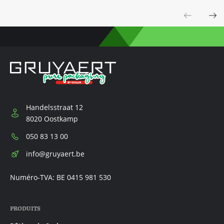
Previous
Next
Handelsstraat 12
8020 Oostkamp
Téléphone:
050 83 13 00
E-
info@gruyaert.be
mail:
Numéro-TVA: BE 0415 981 530
PRODUITS