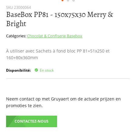
Passer
SKU
23000064
BaseBox PP81 - 150x75x30 Merry &
au
début
Bright
de
la
Catégories:
Chocolat & Confiserie
Basebox
Galerie
d’images
À utiliser avec Sachets à fond bloc PP 81+51x250 et
160+80x360mm
Disponibilité:
En stock
Neem contact op met Gruyaert om de actuele prijzen en
promoties te zien.
CONTACTEZ-NOUS