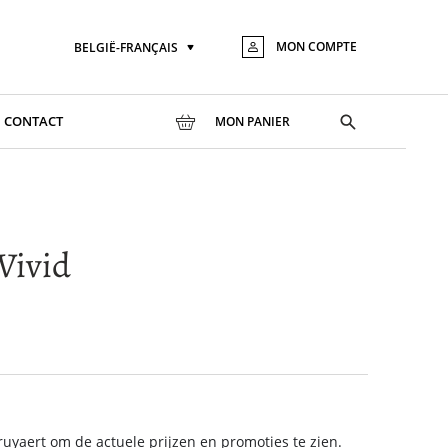
MON COMPTE
BELGIË-FRANÇAIS
Langue
Aller
au
conte
Toggle
CONTACT
MON PANIER
search
Vivid
yaert om de actuele prijzen en promoties te zien.