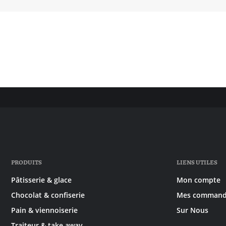
PRODUITS
LIENS UTILES
Pâtisserie & glace
Mon compte
Chocolat & confiserie
Mes command
Pain & viennoiserie
Sur Nous
Traiteur & take away