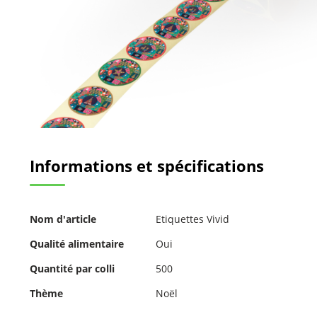
Passer
au
Informations et spécifications
début
de
la
Galerie
Pour
d’images
Nom d'article
Etiquettes Vivid
plus
d'informations
Qualité alimentaire
Oui
Quantité par colli
500
Thème
Noël