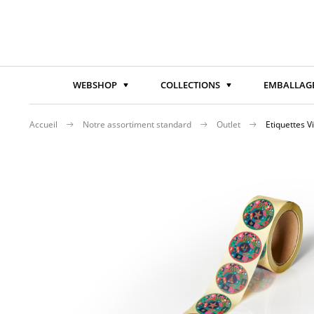
WEBSHOP
COLLECTIONS
EMBALLAGE
Accueil
Notre assortiment standard
Outlet
Etiquettes V
Passer
à
la
fin
de
la
galerie
d’images