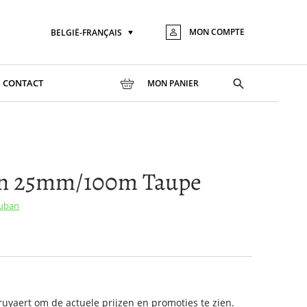
MON COMPTE
BELGIË-FRANÇAIS
Langue
Aller
au
conte
Toggle
CONTACT
MON PANIER
search
an 25mm/100m Taupe
Ruban
yaert om de actuele prijzen en promoties te zien.