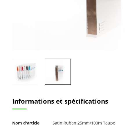
Passer
au
Informations et spécifications
début
de
la
Galerie
Pour
d’images
Nom d'article
Satin Ruban 25mm/100m Taupe
plus