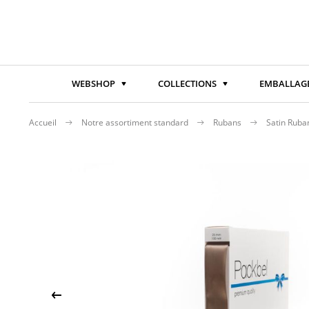
WEBSHOP
COLLECTIONS
EMBALLAGE
Accueil
Notre assortiment standard
Rubans
Satin Rub
Passer
à
la
fin
de
la
galerie
d’images