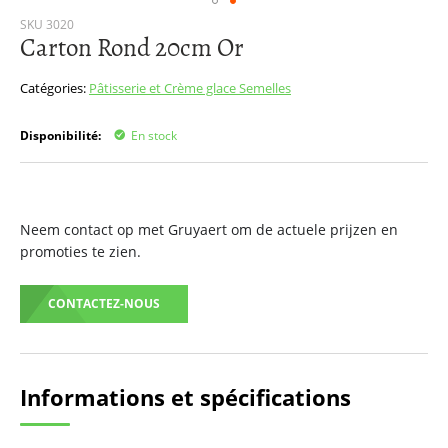
Passer
SKU
3020
Carton Rond 20cm Or
au
début
de
Catégories:
Pâtisserie et Crème glace
Semelles
la
Galerie
Disponibilité:
En stock
d’images
Neem contact op met Gruyaert om de actuele prijzen en
promoties te zien.
CONTACTEZ-NOUS
Informations et spécifications