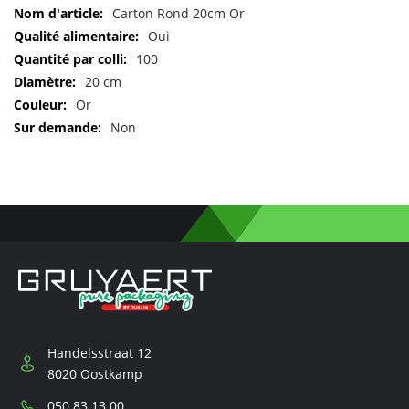
Pour
Carton Rond 20cm Or
plus
Oui
d'informations
100
20 cm
Or
Non
Handelsstraat 12
8020 Oostkamp
Téléphone:
050 83 13 00