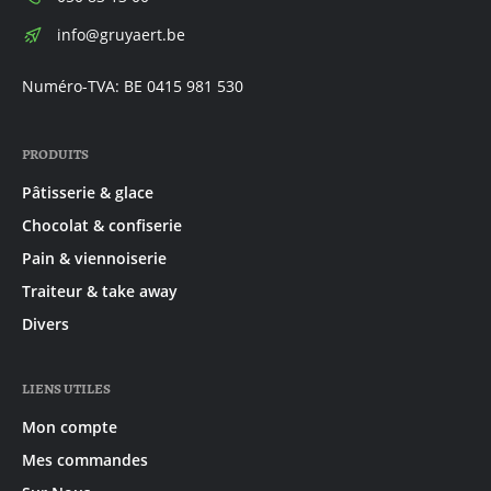
E-
info@gruyaert.be
mail:
Numéro-TVA: BE 0415 981 530
PRODUITS
Pâtisserie & glace
Chocolat & confiserie
Pain & viennoiserie
Traiteur & take away
Divers
LIENS UTILES
Mon compte
Mes commandes