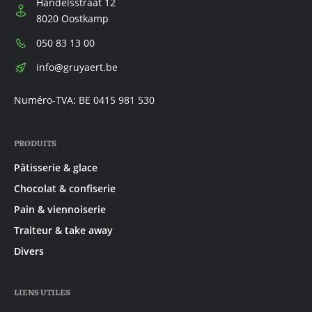
Handelsstraat 12
8020 Oostkamp
Téléphone:
050 83 13 00
E-
info@gruyaert.be
mail:
Numéro-TVA: BE 0415 981 530
PRODUITS
Pâtisserie & glace
Chocolat & confiserie
Pain & viennoiserie
Traiteur & take away
Divers
LIENS UTILES