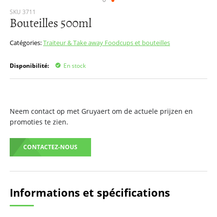
Passer
SKU
3711
Bouteilles 500ml
au
début
de
Catégories:
Traiteur & Take away
Foodcups et bouteilles
la
Galerie
Disponibilité:
En stock
d’images
Neem contact op met Gruyaert om de actuele prijzen en
promoties te zien.
CONTACTEZ-NOUS
Informations et spécifications