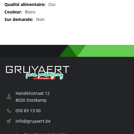
d'informations
Oui
Blanc
Non
Handelsstraat 12
8020 Oostkamp
Téléphone:
050 83 13 00
E-
info@gruyaert.be
mail: