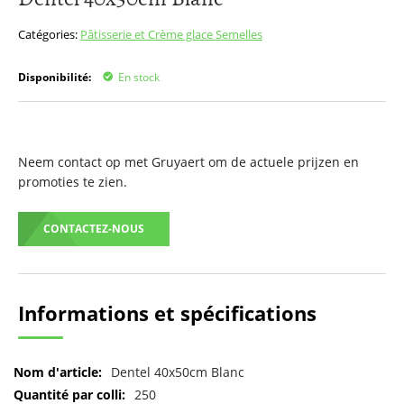
début
de
Catégories:
Pâtisserie et Crème glace
Semelles
la
Galerie
Disponibilité:
En stock
d’images
Neem contact op met Gruyaert om de actuele prijzen en
promoties te zien.
CONTACTEZ-NOUS
Informations et spécifications
Pour
Dentel 40x50cm Blanc
plus
250