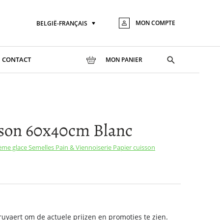
MON COMPTE
BELGIË-FRANÇAIS
Langue
Aller
au
conte
Toggle
CONTACT
MON PANIER
search
sson 60x40cm Blanc
rème glace
Semelles
Pain & Viennoiserie
Papier cuisson
yaert om de actuele prijzen en promoties te zien.