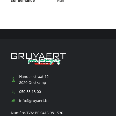
Sur demande
Non
Handelsstraat 12
8020 Oostkamp
Téléphone:
050 83 13 00
E-
info@gruyaert.be
mail:
Numéro-TVA: BE 0415 981 530