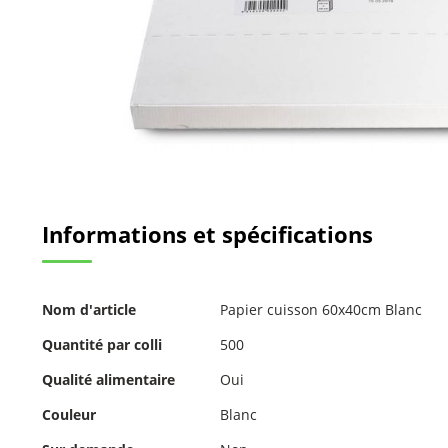
Passer
au
Informations et spécifications
début
de
la
Galerie
Pour
d’images
Nom d'article
Papier cuisson 60x40cm Blanc
plus
d'informations
Quantité par colli
500
Qualité alimentaire
Oui
Couleur
Blanc