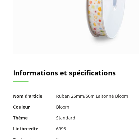
Passer
au
Informations et spécifications
début
de
la
Galerie
Pour
d’images
Nom d'article
Ruban 25mm/50m Laitonné Bloom
plus
d'informations
Couleur
Bloom
Thème
Standard
Lintbreedte
6993