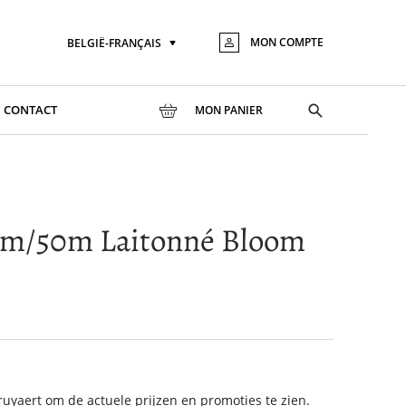
MON COMPTE
BELGIË-FRANÇAIS
Langue
Aller
au
conte
Toggle
CONTACT
MON PANIER
search
m/50m Laitonné Bloom
yaert om de actuele prijzen en promoties te zien.