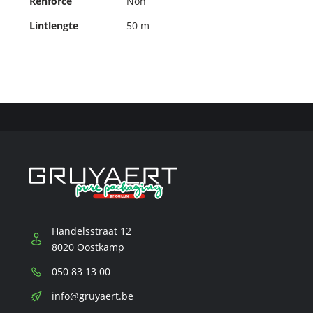
Renforcé
Non
Lintlengte
50 m
Handelsstraat 12
8020 Oostkamp
Téléphone:
050 83 13 00
E-
info@gruyaert.be
mail: