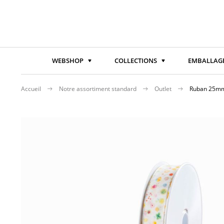
WEBSHOP
COLLECTIONS
EMBALLAGE
Accueil
Notre assortiment standard
Outlet
Ruban 25mm
Passer
à
la
fin
de
la
galerie
d’images