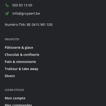
Téléphone:
050 83 13 00
E-
info@gruyaert.be
mail:
Numéro-TVA: BE 0415 981 530
PRODUITS
Pâtisserie & glace
Chocolat & confiserie
Pain & viennoiserie
Traiteur & take away
Divers
LIENS UTILES
Mon compte
Mes commandes