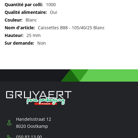
Pour
1000
plus
Oui
d'informations
Blanc
Caissettes B88 - 105/40/25 Blanc
25 mm
Non
Handelsstraat 12
8020 Oostkamp
Téléphone:
050 83 13 00