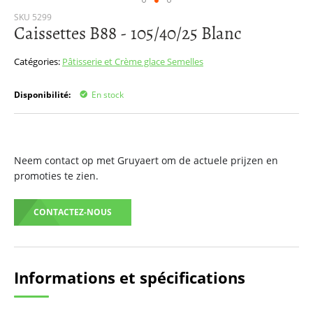
Passer
SKU
5299
Caissettes B88 - 105/40/25 Blanc
au
début
de
Catégories:
Pâtisserie et Crème glace
Semelles
la
Galerie
Disponibilité:
En stock
d’images
Neem contact op met Gruyaert om de actuele prijzen en
promoties te zien.
CONTACTEZ-NOUS
Informations et spécifications