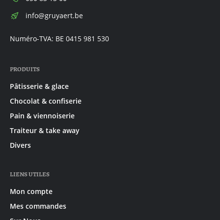
E-
info@gruyaert.be
mail:
Numéro-TVA: BE 0415 981 530
PRODUITS
Pâtisserie & glace
Chocolat & confiserie
Pain & viennoiserie
Traiteur & take away
Divers
LIENS UTILES
Mon compte
Mes commandes