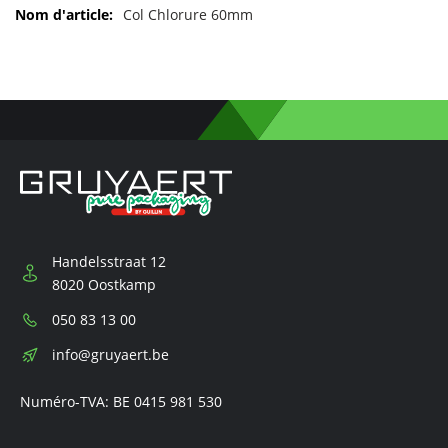
d'informations
Col Chlorure 60mm
Handelsstraat 12
8020 Oostkamp
Téléphone:
050 83 13 00
E-
info@gruyaert.be
mail:
Numéro-TVA: BE 0415 981 530