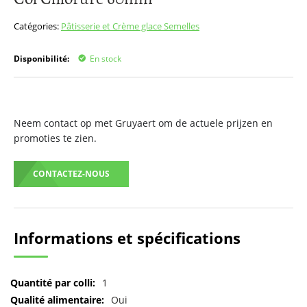
début
de
Catégories:
Pâtisserie et Crème glace
Semelles
la
Galerie
Disponibilité:
En stock
d’images
Neem contact op met Gruyaert om de actuele prijzen en
promoties te zien.
CONTACTEZ-NOUS
Informations et spécifications
Pour
1
plus
Oui