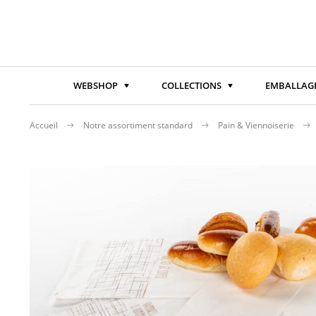
WEBSHOP
COLLECTIONS
EMBALLAGE
Accueil
Notre assortiment standard
Pain & Viennoiserie
Passer
à
la
fin
de
la
galerie
d’images