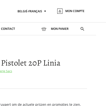
MON COMPTE
BELGIË-FRANÇAIS
Langue
Aller
au
conte
Toggle
CONTACT
MON PANIER
search
 Pistolet 20P Linia
serie
Sacs
yaert om de actuele prijzen en promoties te zien.