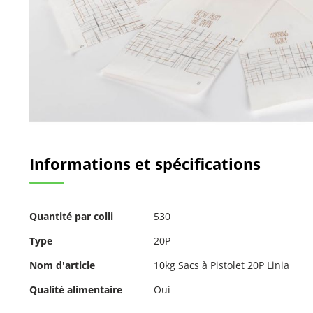
Passer
au
Informations et spécifications
début
de
la
Galerie
Pour
d’images
Quantité par colli
530
plus
d'informations
Type
20P
Nom d'article
10kg Sacs à Pistolet 20P Linia
Qualité alimentaire
Oui