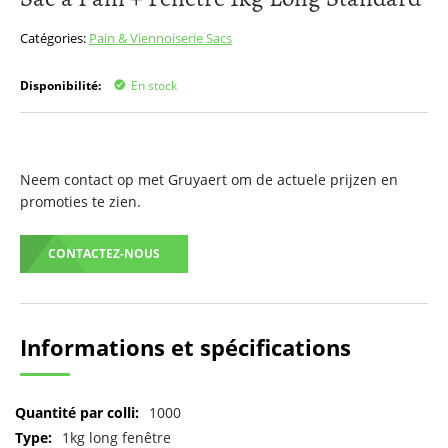
début
de
Catégories:
Pain & Viennoiserie
Sacs
la
Galerie
Disponibilité:
En stock
d’images
Neem contact op met Gruyaert om de actuele prijzen en
promoties te zien.
CONTACTEZ-NOUS
Informations et spécifications
Pour
1000
plus
1kg long fenêtre