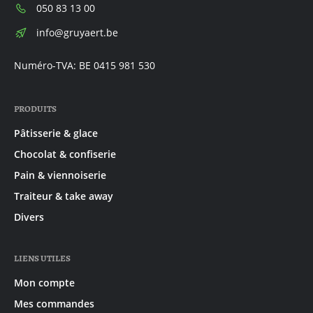
Téléphone:
050 83 13 00
E-
info@gruyaert.be
mail:
Numéro-TVA: BE 0415 981 530
PRODUITS
Pâtisserie & glace
Chocolat & confiserie
Pain & viennoiserie
Traiteur & take away
Divers
LIENS UTILES
Mon compte
Mes commandes