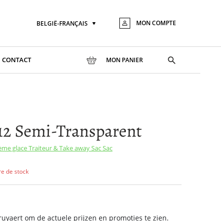
MON COMPTE
BELGIË-FRANÇAIS
Langue
Aller
au
conte
Toggle
CONTACT
MON PANIER
search
12 Semi-Transparent
rème glace
Traiteur & Take away
Sac
Sac
re de stock
yaert om de actuele prijzen en promoties te zien.