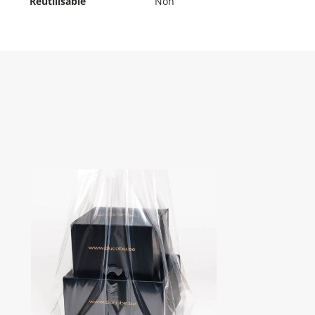
Réutilisable
Non