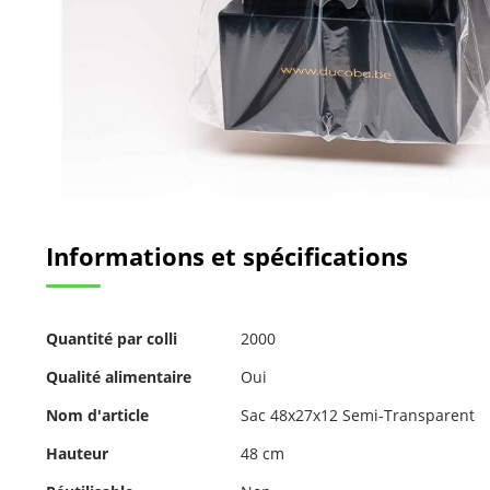
Passer
au
Informations et spécifications
début
de
la
Galerie
Pour
d’images
Quantité par colli
2000
plus
d'informations
Qualité alimentaire
Oui
Nom d'article
Sac 48x27x12 Semi-Transparent
Hauteur
48 cm