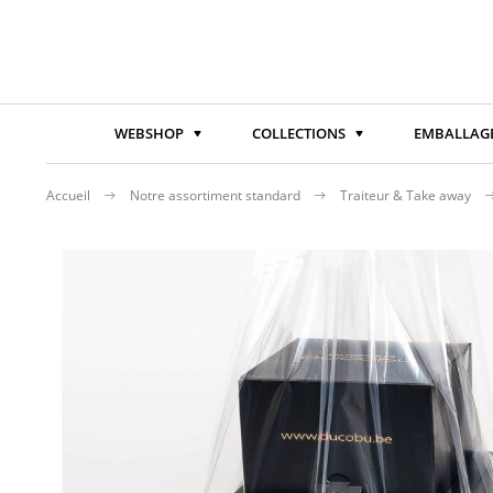
WEBSHOP
COLLECTIONS
EMBALLAGE
Accueil
Notre assortiment standard
Traiteur & Take away
Passer
à
la
fin
de
la
galerie
d’images