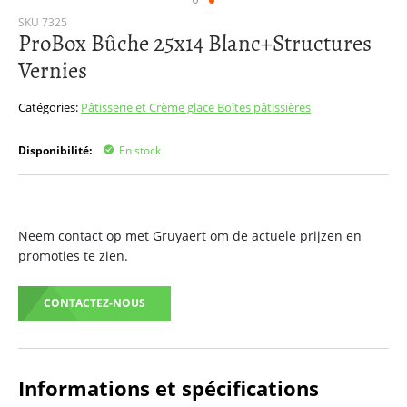
Passer
SKU
7325
ProBox Bûche 25x14 Blanc+Structures
au
début
Vernies
de
la
Catégories:
Pâtisserie et Crème glace
Boîtes pâtissières
Galerie
d’images
Disponibilité:
En stock
Neem contact op met Gruyaert om de actuele prijzen en
promoties te zien.
CONTACTEZ-NOUS
Informations et spécifications