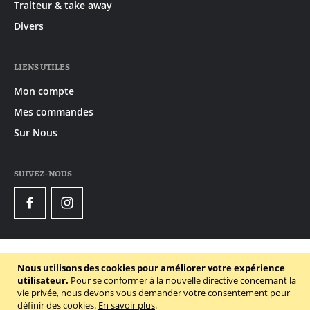
Traiteur & take away
Divers
LIENS UTILES
Mon compte
Mes commandes
Sur Nous
SUIVEZ-NOUS
Facebook
Instagram
© 2020 - 2026 Gruyaert
Nous utilisons des cookies pour améliorer votre expérience
Declaration de confidentialité
utilisateur.
Pour se conformer à la nouvelle directive concernant la
vie privée, nous devons vous demander votre consentement pour
Conditions générales
définir des cookies.
En savoir plus
.