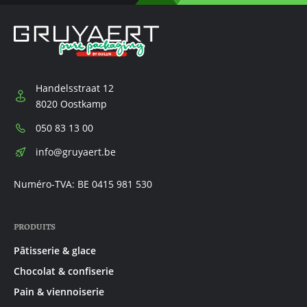
Handelsstraat 12
8020 Oostkamp
Téléphone:
050 83 13 00
E-
info@gruyaert.be
mail:
Numéro-TVA: BE 0415 981 530
PRODUITS
Pâtisserie & glace
Chocolat & confiserie
Pain & viennoiserie