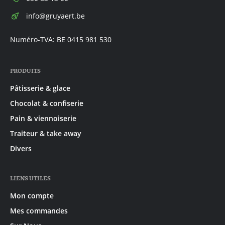
E-
info@gruyaert.be
mail:
Numéro-TVA: BE 0415 981 530
PRODUITS
Pâtisserie & glace
Chocolat & confiserie
Pain & viennoiserie
Traiteur & take away
Divers
LIENS UTILES
Mon compte
Mes commandes