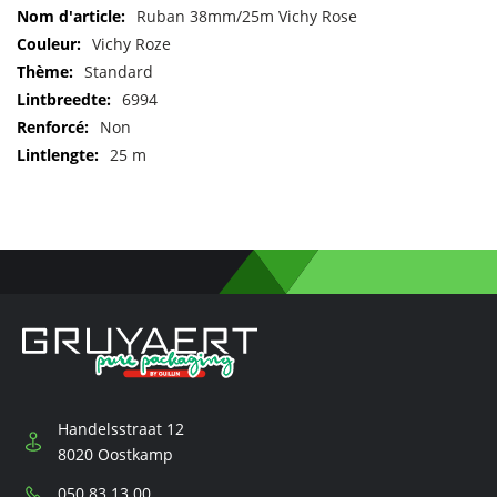
Pour
Ruban 38mm/25m Vichy Rose
plus
Vichy Roze
d'informations
Standard
6994
Non
25 m
Handelsstraat 12
8020 Oostkamp
Téléphone:
050 83 13 00