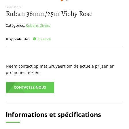
Passer
SKU
7552
Ruban 38mm/25m Vichy Rose
au
début
de
Catégories:
Rubans
Divers
la
Galerie
Disponibilité:
En stock
d’images
Neem contact op met Gruyaert om de actuele prijzen en
promoties te zien.
CONTACTEZ-NOUS
Informations et spécifications