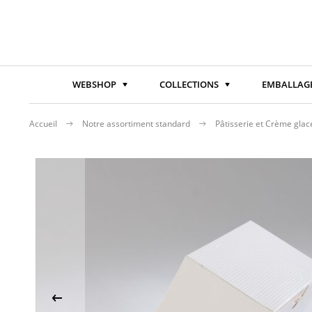
WEBSHOP
COLLECTIONS
EMBALLAGE
Accueil
Notre assortiment standard
Pâtisserie et Crème gla
Passer
à
la
fin
de
la
galerie
d’images