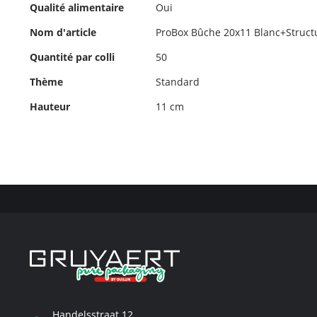
d'informations
Qualité alimentaire
Oui
Nom d'article
ProBox Bûche 20x11 Blanc+Struct
Quantité par colli
50
Thème
Standard
Hauteur
11 cm
Handelsstraat 12