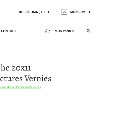
MON COMPTE
BELGIË-FRANÇAIS
Langue
Aller
au
conte
Toggle
CONTACT
MON PANIER
search
he 20x11
ctures Vernies
rème glace
Boîtes pâtissières