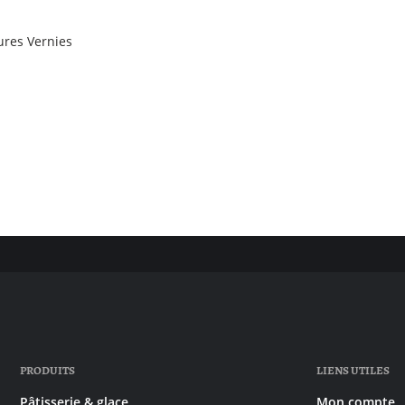
ures Vernies
PRODUITS
LIENS UTILES
Pâtisserie & glace
Mon compte