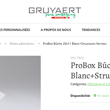
S PERSONNALISÉES
A PROPOS DE NOUS
TENDANCES
ce
Boîtes pâtissières
ProBox Bûche 20x11 Blanc+Structures Vernies
SKU
7820
ProBox Bûc
Blanc+Stru
Catégories:
Pâtisserie et C
Disponibilité:
En stock