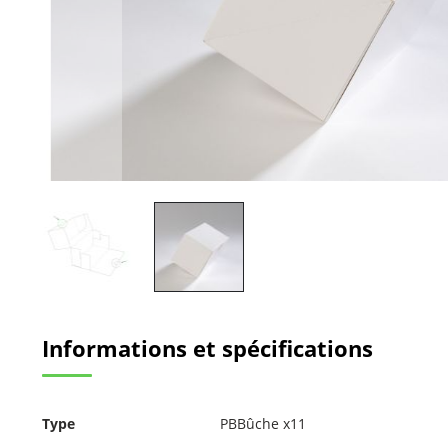
Passer
au
Informations et spécifications
début
de
la
Galerie
Pour
d’images
Type
PBBûche x11
plus