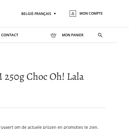
MON COMPTE
BELGIË-FRANÇAIS
Langue
Aller
au
conte
Toggle
CONTACT
MON PANIER
search
M 250g Choc Oh! Lala
yaert om de actuele prijzen en promoties te zien.