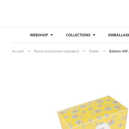
WEBSHOP
COLLECTIONS
EMBALLAGE
Accueil
Notre assortiment standard
Outlet
Ballotin AM
Passer
à
la
fin
de
la
galerie
d’images