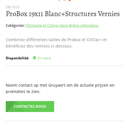
Passer
SKU
819
ProBox 19x11 Blanc+Structures Vernies
au
début
de
Catégories:
Pâtisserie et Crème glace
Boîtes pâtissières
la
Galerie
Combinez différentes tailles de Probox et CliClac+ et
d’images
bénéficiez des remises ci-dessous.
Disponibilité:
En stock
Neem contact op met Gruyaert om de actuele prijzen en
promoties te zien.
CONTACTEZ-NOUS