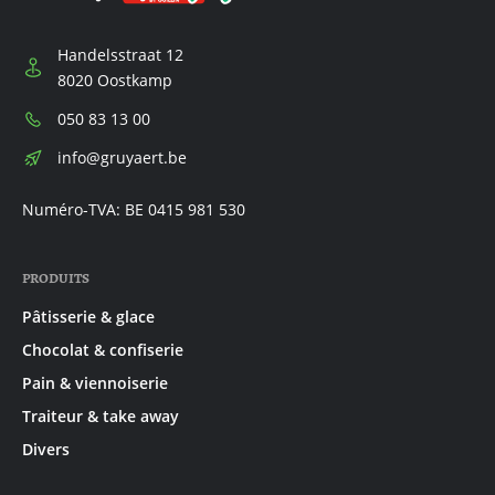
Handelsstraat 12
8020 Oostkamp
Téléphone:
050 83 13 00
E-
info@gruyaert.be
mail:
Numéro-TVA: BE 0415 981 530
PRODUITS
Pâtisserie & glace
Chocolat & confiserie
Pain & viennoiserie
Traiteur & take away
Divers