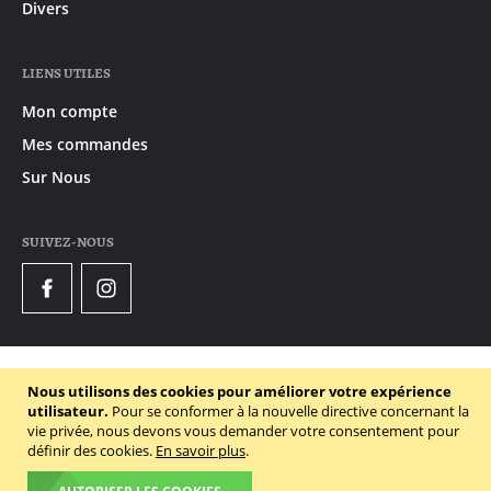
Divers
LIENS UTILES
Mon compte
Mes commandes
Sur Nous
SUIVEZ-NOUS
Facebook
Instagram
© 2020 - 2026 Gruyaert
Nous utilisons des cookies pour améliorer votre expérience
Declaration de confidentialité
utilisateur.
Pour se conformer à la nouvelle directive concernant la
vie privée, nous devons vous demander votre consentement pour
Conditions générales
définir des cookies.
En savoir plus
.
Politique des cookies