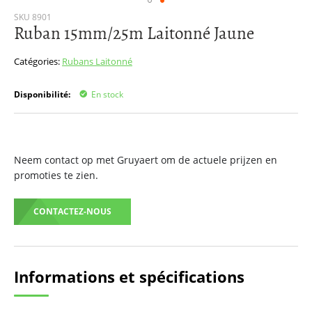
Passer
SKU
8901
Ruban 15mm/25m Laitonné Jaune
au
début
de
Catégories:
Rubans
Laitonné
la
Galerie
Disponibilité:
En stock
d’images
Neem contact op met Gruyaert om de actuele prijzen en
promoties te zien.
CONTACTEZ-NOUS
Informations et spécifications