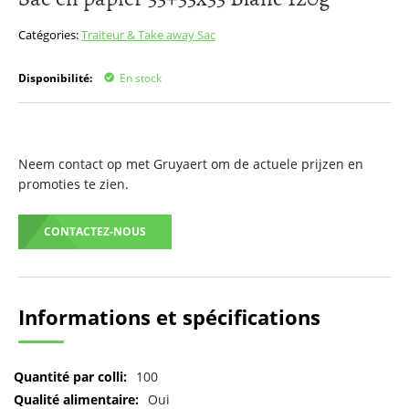
début
de
Catégories:
Traiteur & Take away
Sac
la
Galerie
Disponibilité:
En stock
d’images
Neem contact op met Gruyaert om de actuele prijzen en
promoties te zien.
CONTACTEZ-NOUS
Informations et spécifications
Pour
100
plus
Oui