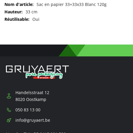
d'informations
Sac en papier 33+33x33 Blanc 120g
33 cm
Oui
Handelsstraat 12
8020 Oostkamp
Téléphone:
050 83 13 00
E-
info@gruyaert.be
mail: