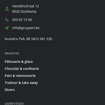
Handelsstraat 12
8020 Oostkamp
Téléphone:
050 83 13 00
E-
info@gruyaert.be
mail:
Numéro-TVA: BE 0415 981 530
PRODUITS
Pâtisserie & glace
Chocolat & confiserie
Pain & viennoiserie
Traiteur & take away
Divers
LIENS UTILES