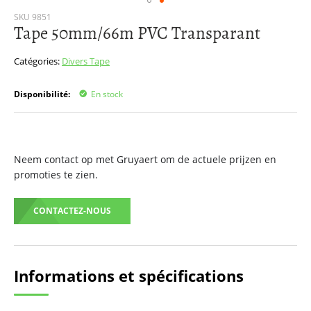
Passer
SKU
9851
Tape 50mm/66m PVC Transparant
au
début
de
Catégories:
Divers
Tape
la
Galerie
Disponibilité:
En stock
d’images
Neem contact op met Gruyaert om de actuele prijzen en
promoties te zien.
CONTACTEZ-NOUS
Informations et spécifications