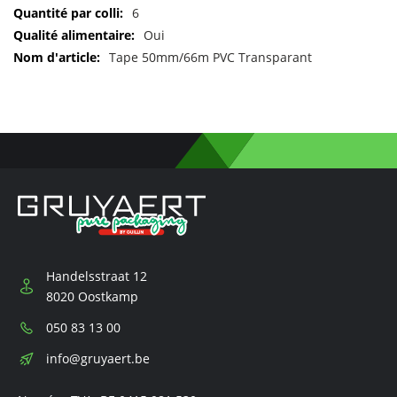
Pour
6
plus
Oui
d'informations
Tape 50mm/66m PVC Transparant
Handelsstraat 12
8020 Oostkamp
Téléphone:
050 83 13 00
E-
info@gruyaert.be
mail: