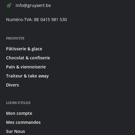
E-
info@gruyaert.be
mail:
Numéro-TVA: BE 0415 981 530
PRODUITS
Pâtisserie & glace
Chocolat & confiserie
Pain & viennoiserie
Traiteur & take away
Divers
LIENS UTILES
Mon compte
Mes commandes
Sur Nous