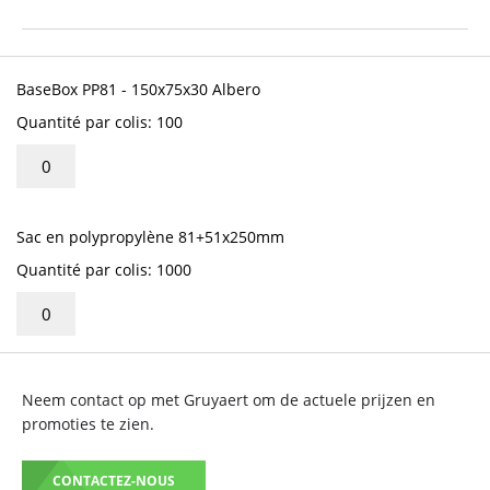
début
de
la
Articles
Galerie
du
BaseBox PP81 - 150x75x30 Albero
d’images
produit
Quantité par colis: 100
groupé
Sac en polypropylène 81+51x250mm
Quantité par colis: 1000
Neem contact op met Gruyaert om de actuele prijzen en
promoties te zien.
CONTACTEZ-NOUS