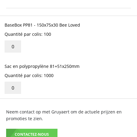
début
de
la
Articles
Galerie
du
BaseBox PP81 - 150x75x30 Bee Loved
d’images
produit
Quantité par colis: 100
groupé
Sac en polypropylène 81+51x250mm
Quantité par colis: 1000
Neem contact op met Gruyaert om de actuele prijzen en
promoties te zien.
CONTACTEZ-NOUS