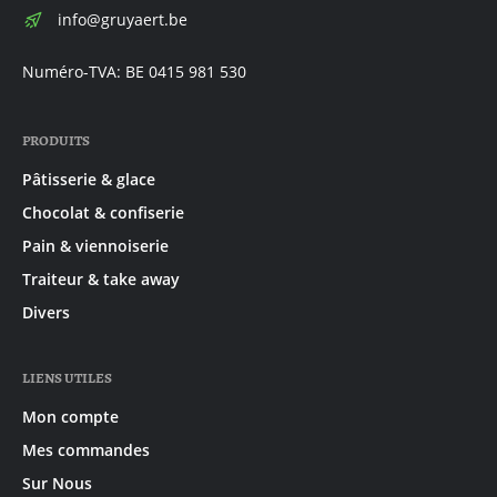
E-
info@gruyaert.be
mail:
Numéro-TVA: BE 0415 981 530
PRODUITS
Pâtisserie & glace
Chocolat & confiserie
Pain & viennoiserie
Traiteur & take away
Divers
LIENS UTILES
Mon compte
Mes commandes
Sur Nous