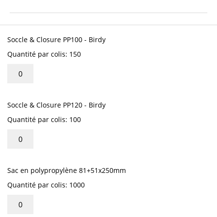
début
de
la
Articles
Galerie
du
Soccle & Closure PP100 - Birdy
d’images
produit
Quantité par colis: 150
groupé
Soccle & Closure PP120 - Birdy
Quantité par colis: 100
Sac en polypropylène 81+51x250mm
Quantité par colis: 1000