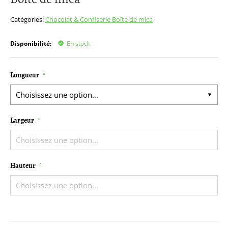
début
de
Catégories:
Chocolat & Confiserie
Boîte de mica
la
Galerie
Disponibilité:
En stock
d’images
Longueur
Largeur
Hauteur