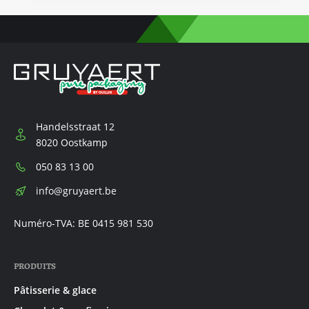
Handelsstraat 12
8020 Oostkamp
Téléphone:
050 83 13 00
E-
info@gruyaert.be
mail:
Numéro-TVA: BE 0415 981 530
PRODUITS
Pâtisserie & glace