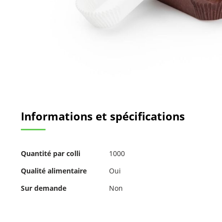
Passer
au
Informations et spécifications
début
de
la
Galerie
Pour
d’images
Quantité par colli
1000
plus
d'informations
Qualité alimentaire
Oui
Sur demande
Non