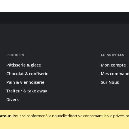
PRODUITS
LIENS UTILES
Pâtisserie & glace
Mon compte
Chocolat & confiserie
Mes command
Pain & viennoiserie
Sur Nous
Traiteur & take away
Divers
sateur.
Pour se conformer à la nouvelle directive concernant la vie privée