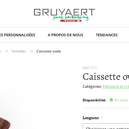
S PERSONNALISÉES
A PROPOS DE NOUS
TENDANCES
ce
Semelles
Caissette ovale
SKU
17.1.
Caissette o
Catégories:
Pâtisserie et C
Disponibilité:
En stock
Longueur