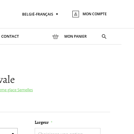
MON COMPTE
BELGIË-FRANÇAIS
Langue
Aller
au
conte
Toggle
CONTACT
MON PANIER
search
vale
rème glace
Semelles
Largeur