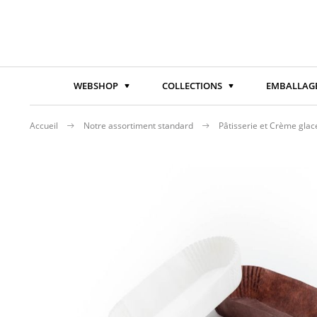
WEBSHOP
COLLECTIONS
EMBALLAGE
Accueil
Notre assortiment standard
Pâtisserie et Crème gla
Passer
à
la
fin
de
la
galerie
d’images