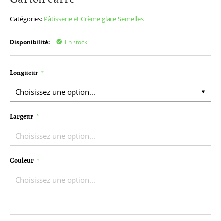
début
de
Catégories:
Pâtisserie et Crème glace
Semelles
la
Galerie
Disponibilité:
En stock
d’images
Longueur
Largeur
Couleur