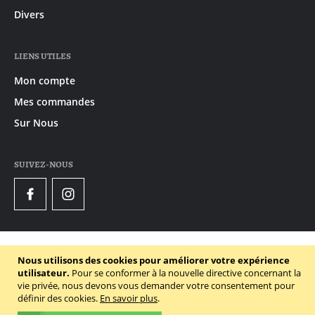
Divers
LIENS UTILES
Mon compte
Mes commandes
Sur Nous
SUIVEZ-NOUS
Facebook
Instagram
© 2020 - 2026 Gruyaert
Nous utilisons des cookies pour améliorer votre expérience
Declaration de confidentialité
utilisateur.
Pour se conformer à la nouvelle directive concernant la
vie privée, nous devons vous demander votre consentement pour
Conditions générales
définir des cookies.
En savoir plus
.
Politique des cookies