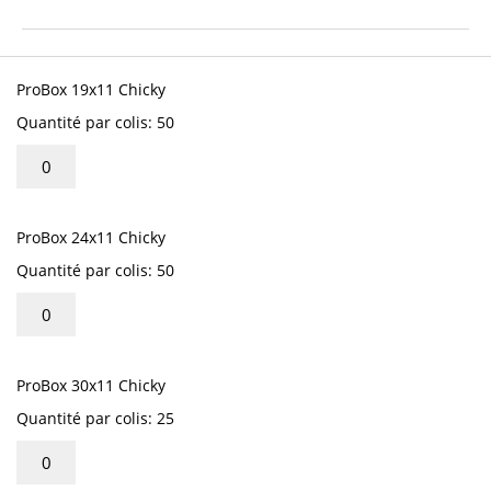
début
de
la
Articles
Galerie
du
ProBox 19x11 Chicky
d’images
produit
Quantité par colis: 50
groupé
ProBox 24x11 Chicky
Quantité par colis: 50
ProBox 30x11 Chicky
Quantité par colis: 25