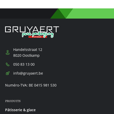
Handelsstraat 12
8020 Oostkamp
Téléphone:
050 83 13 00
E-
info@gruyaert.be
mail:
Numéro-TVA: BE 0415 981 530
PRODUITS
Pâtisserie & glace