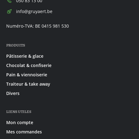
Téléphone:
050 83 13 00
E-
info@gruyaert.be
mail:
Numéro-TVA: BE 0415 981 530
PRODUITS
Pâtisserie & glace
Chocolat & confiserie
Pain & viennoiserie
Traiteur & take away
Divers
LIENS UTILES
Mon compte
Mes commandes