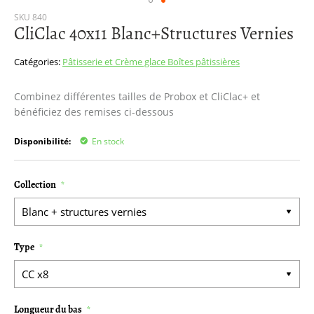
Passer
SKU
840
CliClac 40x11 Blanc+Structures Vernies
au
début
de
Catégories:
Pâtisserie et Crème glace
Boîtes pâtissières
la
Galerie
Combinez différentes tailles de Probox et CliClac+ et
d’images
bénéficiez des remises ci-dessous
Disponibilité:
En stock
Collection
Type
Longueur du bas