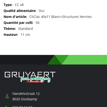
Pour
CC x8
plus
Oui
d'informations
CliClac 40x11 Blanc+Structures Vernies
50
Standard
11 cm
Handelsstraat 12
8020 Oostkamp