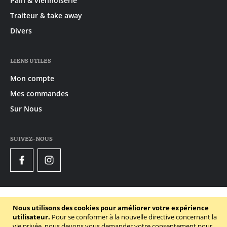
Pain & viennoiserie
Traiteur & take away
Divers
LIENS UTILES
Mon compte
Mes commandes
Sur Nous
SUIVEZ-NOUS
Facebook
Instagram
© 2020 - 2026 Gruyaert
Nous utilisons des cookies pour améliorer votre expérience
Declaration de confidentialité
utilisateur.
Pour se conformer à la nouvelle directive concernant la
vie privée, nous devons vous demander votre consentement pour