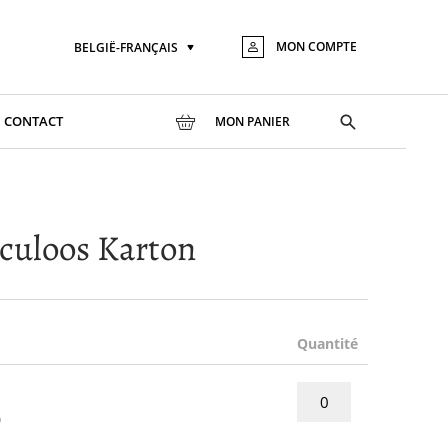
MON COMPTE
BELGIË-FRANÇAIS
Langue
Aller
au
conte
Toggle
CONTACT
MON PANIER
search
culoos Karton
Quantité
0