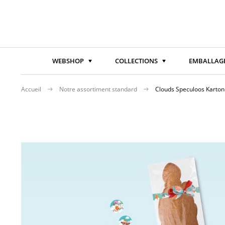
WEBSHOP
COLLECTIONS
EMBALLAGE
Accueil
Notre assortiment standard
Clouds Speculoos Karton
Passer
à
la
fin
de
la
galerie
d’images