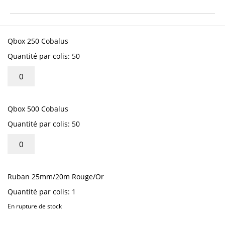
début
de
la
Articles
Galerie
du
Qbox 250 Cobalus
d’images
produit
Quantité par colis: 50
groupé
Qbox 500 Cobalus
Quantité par colis: 50
Ruban 25mm/20m Rouge/Or
Quantité par colis: 1
En rupture de stock