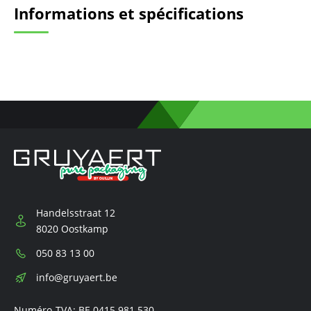
Informations et spécifications
Handelsstraat 12
8020 Oostkamp
Téléphone:
050 83 13 00
E-
info@gruyaert.be
mail:
Numéro-TVA: BE 0415 981 530